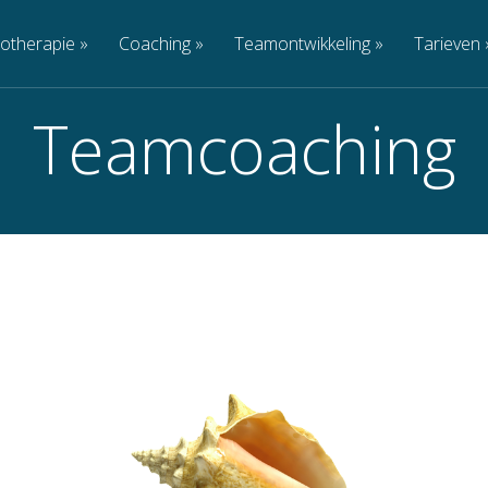
otherapie
»
Coaching
»
Teamontwikkeling
»
Tarieven
Teamcoaching