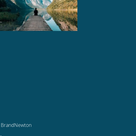
n
BrandNewton