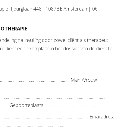
apie- IJburglaan 448 |1087BE Amsterdam| 06-
TOTHERAPIE
ndeling na invulling door zowel cliënt als therapeut
 dient een exemplaar in het dossier van de cliënt te
…………………………………………………………….Man /Vrouw
……………………………………………………………………….
…………………………………………………………………………………………….
…… Geboorteplaats:………………………………………..
……………………………………………………………………..Emailadres:
…………………………………………………….