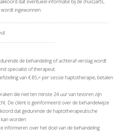
akkoord dat eventueel informatie bij de (huis)arts,
t wordt ingewonnen.
……………………………………………………………………………………………………
ut:
……………………………………………
edurende de behandeling of achteraf verslag wordt
nd specialist of therapeut.
efstelling van €.85,= per sessie haptotherapie, betalen
aken die niet ten minste 24 uur van tevoren zijn
ht. De cliënt is geïnformeerd over de behandelwijze
kkoord dat gedurende de haptotherapeutische
 kan worden.
 te informeren over het doel van de behandeling.