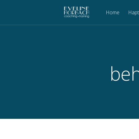
Home
Hapt
be