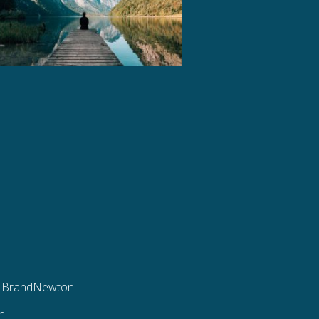
n
BrandNewton
n