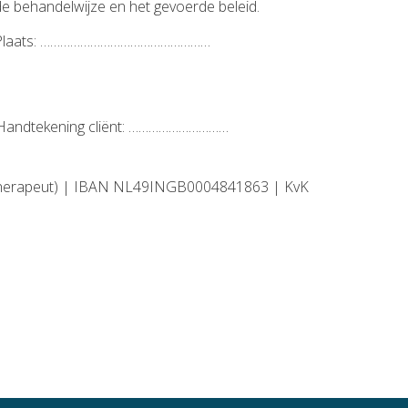
e behandelwijze en het gevoerde beleid.
Plaats: ……………………………………………
andtekening cliënt: …………………………
otherapeut) | IBAN NL49INGB0004841863 | KvK