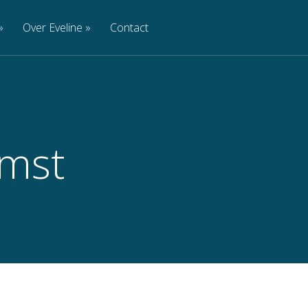
»
Over Eveline
»
Contact
mst